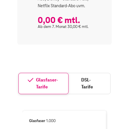
Netflix Standard-Abo uvm.
Werbung
uvm.
0,00 € mtl.
0,00
Ab dem 7. Monat 30,00 € mtl.
Ab dem 7.
Glasfaser-
DSL-
Tarife
Tarife
Glasfaser
1.000
Glasfase