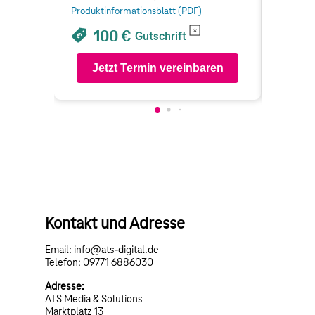
Produktinformationsblatt (PDF)
Produkti
100 €
1
Gutschrift
Jetzt Termin vereinbaren
Je
Kontakt und Adresse
Email: info@ats-digital.de
Telefon: 09771 6886030
Adresse:
ATS Media & Solutions
Marktplatz 13