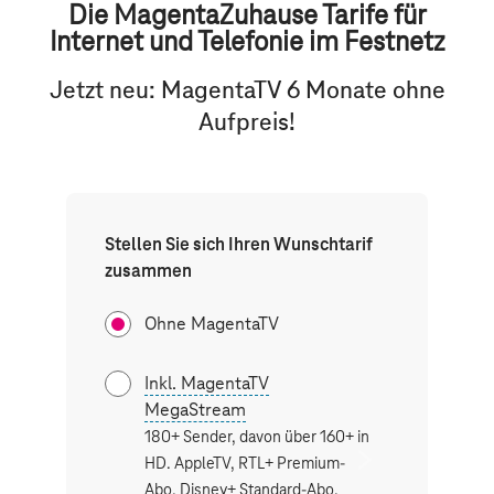
Die
Magenta
Zuhause Tarife für
Internet und Telefonie im Festnetz
Jetzt neu: MagentaTV 6 Monate ohne
Aufpreis!
Stellen Sie sich Ihren Wunschtarif
zusammen
Ohne MagentaTV
Inkl. MagentaTV
Inkl. M
MegaStream
SmartS
180+ Sender, davon über 160+ in
180+ Sen
next
HD. AppleTV, RTL+ Premium-
HD. Netfl
button
Abo, Disney+ Standard-Abo,
Disney S