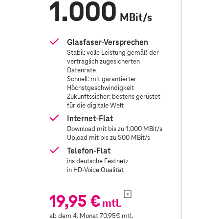
1.000
6
MBit/s
Glasfaser-Versprechen
Gl
Stabil: volle Leistung gemäß der
St
vertraglich zugesicherten
ve
Datenrate
Da
Schnell: mit garantierter
Sc
Höchstgeschwindigkeit
Hö
Zukunftssicher: bestens gerüstet
Zu
für die digitale Welt
fü
Internet-Flat
In
next
Download mit bis zu 1.000 MBit/s
Do
button
Upload mit bis zu 500 MBit/s
Up
Telefon-Flat
Te
ins deutsche Festnetz
in
in HD-Voice Qualität
in
19,95 €
19,
mtl.
ab dem 4. Monat 70,95€ mtl.
ab dem 4